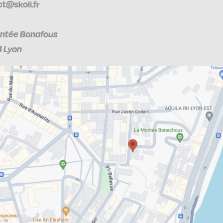
t@skoli.fr
ntée Bonafous
 Lyon