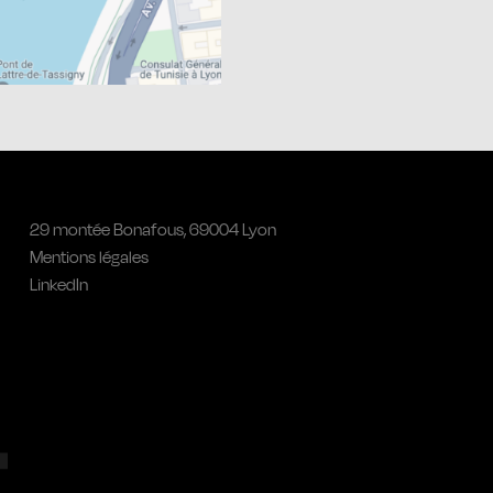
29 montée Bonafous, 69004 Lyon
Mentions légales
LinkedIn