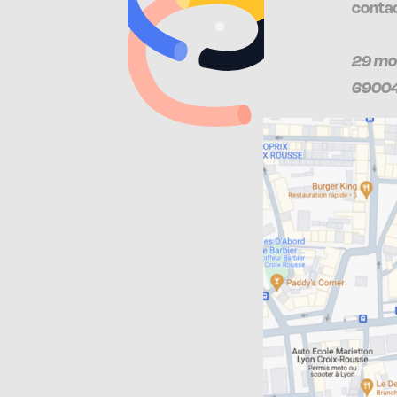
contac
29 mo
69004